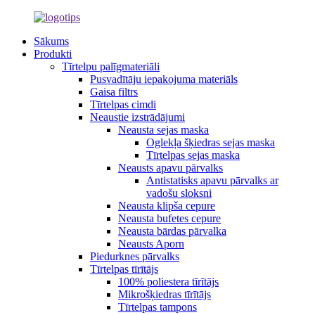
Sākums
Produkti
Tīrtelpu palīgmateriāli
Pusvadītāju iepakojuma materiāls
Gaisa filtrs
Tīrtelpas cimdi
Neaustie izstrādājumi
Neausta sejas maska
Oglekļa šķiedras sejas maska
Tīrtelpas sejas maska
Neausts apavu pārvalks
Antistatisks apavu pārvalks ar
vadošu sloksni
Neausta klipša cepure
Neausta bufetes cepure
Neausta bārdas pārvalka
Neausts Aporn
Piedurknes pārvalks
Tīrtelpas tīrītājs
100% poliestera tīrītājs
Mikrošķiedras tīrītājs
Tīrtelpas tampons