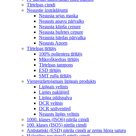
Tīrtelpas cimdi
Neaustie izstrādājumi
Neausta sejas maska
Neausts apavu pārvalks
Neausta klipša cepure
Neausta bufetes cepure
Neausta bārdas pārvalka
Neausts Aporn
Tīrtelpas tīrītājs
100% poliestera tīrītājs
Mikrošķiedras tīrītājs
Tīrtelpas tampons
ESD tīrītājs
SMT ruļļa tīrītājs
Vienreizlietojamais lipīgais produkts
Lipīgais veltnis
Lipīgs paklājiņš
Lipīga pildspalva
DCR veltnis
DCR spilventiņš
Neausts lipīgs veltnis
1000. klases (ISO6) nitrila cimdi
100. klases (ISO5) nitrila cimdi
Antistatiski (ESD) nitrila cimdi ar zemu hlora saturu
Halogēnu nesaturoši nitrila cimdi