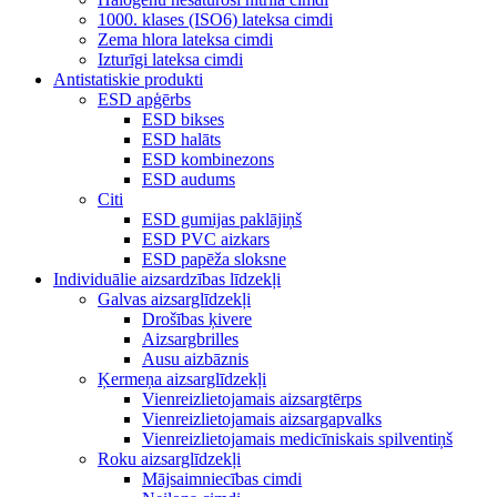
1000. klases (ISO6) lateksa cimdi
Zema hlora lateksa cimdi
Izturīgi lateksa cimdi
Antistatiskie produkti
ESD apģērbs
ESD bikses
ESD halāts
ESD kombinezons
ESD audums
Citi
ESD gumijas paklājiņš
ESD PVC aizkars
ESD papēža sloksne
Individuālie aizsardzības līdzekļi
Galvas aizsarglīdzekļi
Drošības ķivere
Aizsargbrilles
Ausu aizbāznis
Ķermeņa aizsarglīdzekļi
Vienreizlietojamais aizsargtērps
Vienreizlietojamais aizsargapvalks
Vienreizlietojamais medicīniskais spilventiņš
Roku aizsarglīdzekļi
Mājsaimniecības cimdi