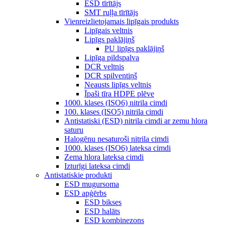
ESD tīrītājs
SMT ruļļa tīrītājs
Vienreizlietojamais lipīgais produkts
Lipīgais veltnis
Lipīgs paklājiņš
PU lipīgs paklājiņš
Lipīga pildspalva
DCR veltnis
DCR spilventiņš
Neausts lipīgs veltnis
Īpaši tīra HDPE plēve
1000. klases (ISO6) nitrila cimdi
100. klases (ISO5) nitrila cimdi
Antistatiski (ESD) nitrila cimdi ar zemu hlora
saturu
Halogēnu nesaturoši nitrila cimdi
1000. klases (ISO6) lateksa cimdi
Zema hlora lateksa cimdi
Izturīgi lateksa cimdi
Antistatiskie produkti
ESD mugursoma
ESD apģērbs
ESD bikses
ESD halāts
ESD kombinezons