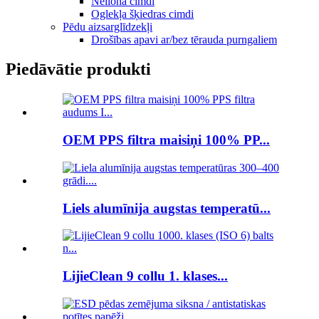
Neilona cimdi
Oglekļa šķiedras cimdi
Pēdu aizsarglīdzekļi
Drošības apavi ar/bez tērauda purngaliem
Piedāvātie produkti
OEM PPS filtra maisiņi 100% PP...
Liels alumīnija augstas temperatū...
LijieClean 9 collu 1. klases...