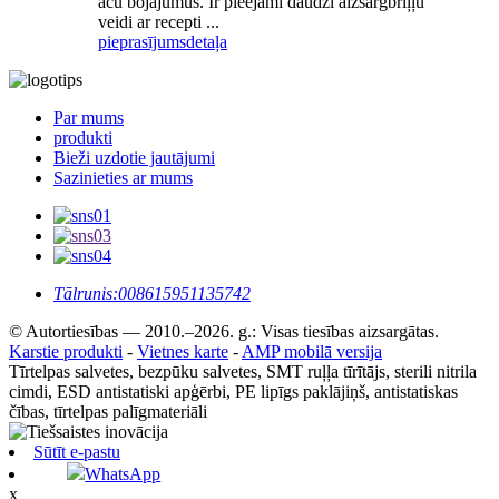
acu bojājumus. Ir pieejami daudzi aizsargbriļļu
veidi ar recepti ...
pieprasījums
detaļa
Par mums
produkti
Bieži uzdotie jautājumi
Sazinieties ar mums
Tālrunis:
008615951135742
© Autortiesības — 2010.–2026. g.: Visas tiesības aizsargātas.
Karstie produkti
-
Vietnes karte
-
AMP mobilā versija
Tīrtelpas salvetes, bezpūku salvetes, SMT ruļļa tīrītājs, sterili nitrila
cimdi, ESD antistatiski apģērbi, PE lipīgs paklājiņš, antistatiskas
čības, tīrtelpas palīgmateriāli
Sūtīt e-pastu
WhatsApp
x