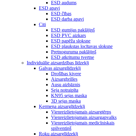
ESD audums
ESD apavi
ESD čības
ESD darba apavi
Citi
ESD gumijas paklājiņš
ESD PVC aizkars
ESD papēža sloksne
ESD plaukstas locītavas sloksne
Pretnoguruma paklājiņš
ESD atkritumu tvertne
Individuālie aizsardzības līdzekļi
Galvas aizsarglīdzekļi
Drošības ķivere
Aizsargbrilles
Ausu aizbāznis
Seja notraipīta
KN95 sejas maska
3D sejas maska
Ķermeņa aizsarglīdzekļi
Vienreizlietojamais aizsargtērps
Vienreizlietojamais aizsargapvalks
Vienreizlietojamais medicīniskais
spilventiņš
Roku aizsarglīdzekļi