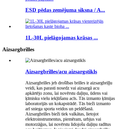
ESD pēdas zemējuma siksna / A...
1L-30L pielāgojamas krāsas ...
Aizsargbrilles
Aizsargbrilles/acu aizsargstikls
Aizsargbrilles jeb drošības brilles ir aizsargbriļļu
veidi, kas parasti nosedz vai aizsargā acu
apkārtējo zonu, lai novērstu daļiņu, ūdens vai
ķīmisku vielu iekļūšanu acīs. Tās izmanto ķīmijas
laboratorijās un kokapstrādē. Tās bieži izmanto
arī sniega sporta veidos un peldēšanā.
Aizsargbrilles bieži tiek valkātas, lietojot
elektroinstrumentus, piemēram, urbjus vai
motorzāģus, lai novērstu lidojošu daļiņu radītus