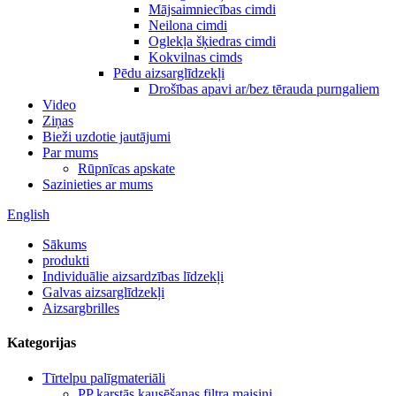
Mājsaimniecības cimdi
Neilona cimdi
Oglekļa šķiedras cimdi
Kokvilnas cimds
Pēdu aizsarglīdzekļi
Drošības apavi ar/bez tērauda purngaliem
Video
Ziņas
Bieži uzdotie jautājumi
Par mums
Rūpnīcas apskate
Sazinieties ar mums
English
Sākums
produkti
Individuālie aizsardzības līdzekļi
Galvas aizsarglīdzekļi
Aizsargbrilles
Kategorijas
Tīrtelpu palīgmateriāli
PP karstās kausēšanas filtra maisiņi